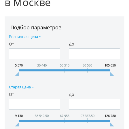
в Москве
Подбор параметров
Розничная цена
От
До
5 370
30 440
55 510
80 580
105 650
Старая цена
От
До
9 130
38 542.50
67 955
97 367.50
126 780