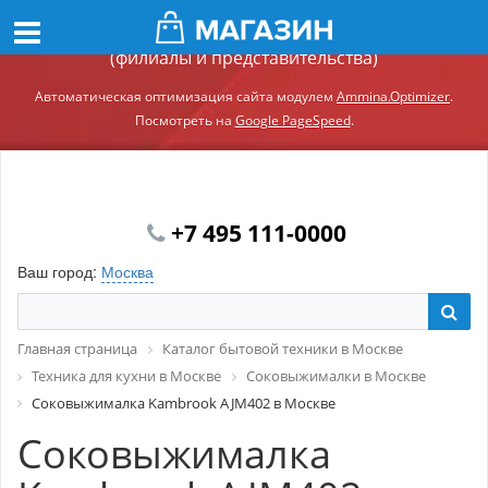
Демонстрационный сайт модуля Ammina.Регионы
(филиалы и представительства)
Автоматическая оптимизация сайта модулем
Ammina.Optimizer
.
Посмотреть на
Google PageSpeed
.
+7 495 111-0000
Ваш город:
Москва
Главная страница
Каталог бытовой техники в Москве
Техника для кухни в Москве
Соковыжималки в Москве
Соковыжималка Kambrook AJM402 в Москве
Соковыжималка