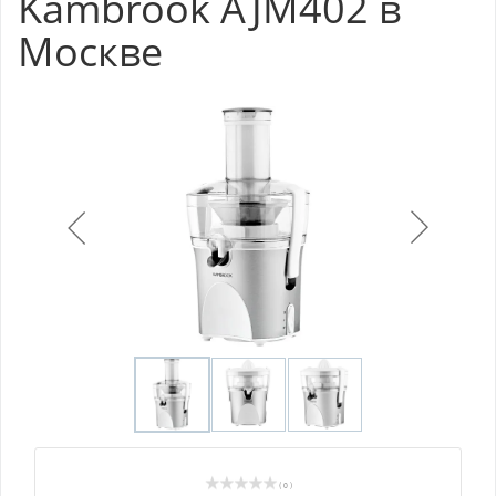
Kambrook AJM402 в
Москве
( 0 )