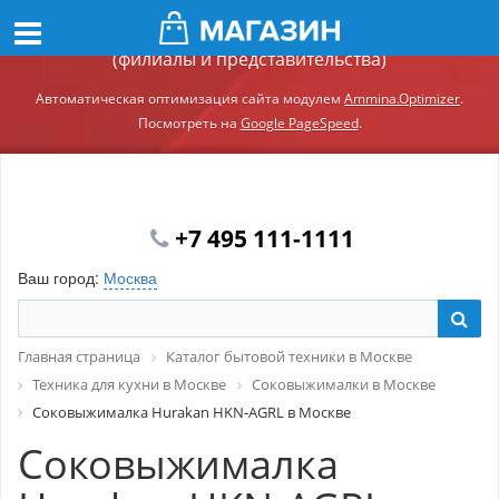
Демонстрационный сайт модуля Ammina.Регионы
(филиалы и представительства)
Автоматическая оптимизация сайта модулем
Ammina.Optimizer
.
Посмотреть на
Google PageSpeed
.
+7 495 111-1111
Ваш город:
Москва
Главная страница
Каталог бытовой техники в Москве
Техника для кухни в Москве
Соковыжималки в Москве
Соковыжималка Hurakan HKN-AGRL в Москве
Соковыжималка