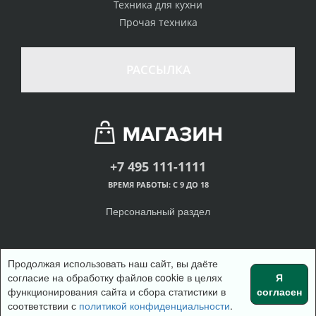
Техника для кухни
Прочая техника
РАССЫЛКА
+7 495 111-1111
ВРЕМЯ РАБОТЫ: С 9 ДО 18
Персональный раздел
Продолжая использовать наш сайт, вы даёте
согласие на обработку файлов cookie в целях
Я
© Интернет-магазин одежды, 2018
функционирования сайта и сбора статистики в
согласен
Войти
Регистрация
Наверх
соответствии с
политикой конфиденциальности
.
Корзина
0 позиций
на сумму
0 руб.