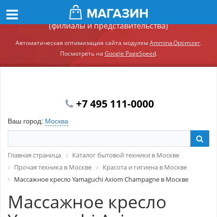
Демонстрационный сайт модуля Ammina.Регионы
(филиалы и представительства)
Автоматическая оптимизация сайта модулем
Ammina.Optimizer
.
Посмотреть на
Google PageSpeed
.
+7 495 111-0000
Ваш город:
Москва
Главная страница
Каталог бытовой техники в Москве
Прочая техника в Москве
Красота и гигиена в Москве
Массажное кресло Yamaguchi Axiom Champagne в Москве
Массажное кресло