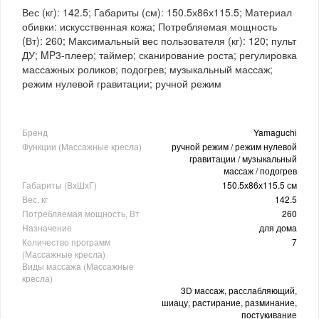
Вес (кг): 142.5; Габариты (см): 150.5х86х115.5; Материал
обивки: искусственная кожа; Потребляемая мощность
(Вт): 260; Максимальный вес пользователя (кг): 120; пульт
ДУ; MP3-плеер; таймер; сканирование роста; регулировка
массажных роликов; подогрев; музыкальный массаж;
режим нулевой гравитации; ручной режим
Бренд
Yamaguchi
Функции (Массажные кресла)
ручной режим / режим нулевой
гравитации / музыкальный
массаж / подогрев
Габариты (ВхШхГ)
150.5х86х115.5 см
Вес, кг
142.5
Потребляемая мощность, Вт
260
Назначение
для дома
Количество программ
7
(Массажные кресла)
Виды массажа (Массажные
кресла)
3D массаж, расслабляющий,
шиацу, растирание, разминание,
постукивание