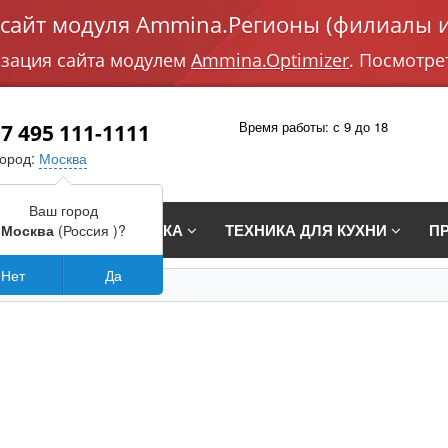
айт модуля Ammina.Регионы (филиалы и
изация сайта модулем
Ammina.Optimizer
. Посмотре
Время работы: с 9 до 18
7 495 111-1111
город:
Москва
Ваш город
СТРАИВАЕМАЯ ТЕХНИКА
ТЕХНИКА ДЛЯ КУХНИ
П
Москва
(Россия )?
Нет
Да