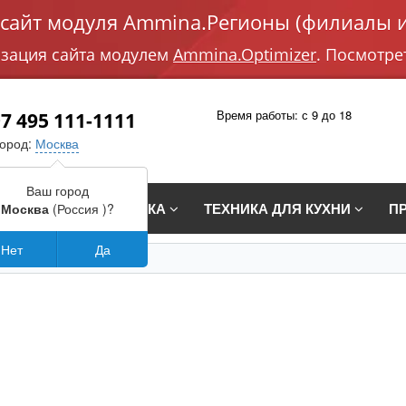
айт модуля Ammina.Регионы (филиалы и
изация сайта модулем
Ammina.Optimizer
. Посмотре
Время работы: с 9 до 18
7 495 111-1111
город:
Москва
Ваш город
СТРАИВАЕМАЯ ТЕХНИКА
ТЕХНИКА ДЛЯ КУХНИ
П
Москва
(Россия )?
Нет
Да