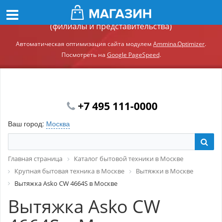
Демонстрационный сайт модуля Ammina.Регионы
(филиалы и представительства)
Автоматическая оптимизация сайта модулем
Ammina.Optimizer
.
Посмотреть на
Google PageSpeed
.
+7 495 111-0000
Ваш город:
Москва
Главная страница
Каталог бытовой техники в Москве
Крупная бытовая техника в Москве
Вытяжки в Москве
Вытяжка Asko CW 4664S в Москве
Вытяжка Asko CW