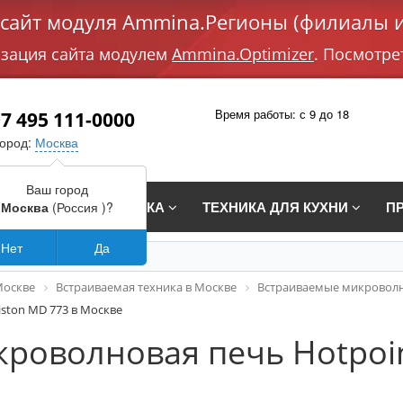
айт модуля Ammina.Регионы (филиалы и
изация сайта модулем
Ammina.Optimizer
. Посмотре
Время работы: с 9 до 18
7 495 111-0000
город:
Москва
Ваш город
СТРАИВАЕМАЯ ТЕХНИКА
ТЕХНИКА ДЛЯ КУХНИ
П
Москва
(Россия )?
Нет
Да
Москве
Встраиваемая техника в Москве
Встраиваемые микроволн
ston MD 773 в Москве
роволновая печь Hotpoin