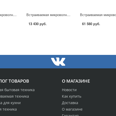
Встраиваемая микроволновая печь Neff C54L60S0 в Москве
Встраиваемая микроволновая печь Midea MG820BW8 в Москве
13 430 руб.
61 580 руб.
ЛОГ ТОВАРОВ
О МАГАЗИНЕ
ая бытовая техника
Новости
иваемая техника
Как купить
а для кухни
Доставка
я техника
О магазине
Гарантия