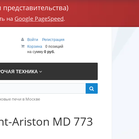
 представительства)
ть на
Google PageSpeed
.
Войти
Регистрация
Корзина
0 позиций
на сумму
0 руб.
РОЧАЯ ТЕХНИКА
овые печи в Москве
t-Ariston MD 773