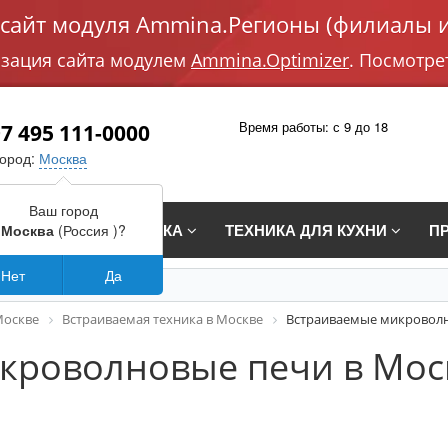
айт модуля Ammina.Регионы (филиалы и
изация сайта модулем
Ammina.Optimizer
. Посмотре
Время работы: с 9 до 18
7 495 111-0000
город:
Москва
Ваш город
СТРАИВАЕМАЯ ТЕХНИКА
ТЕХНИКА ДЛЯ КУХНИ
П
Москва
(Россия )?
Нет
Да
Москве
Встраиваемая техника в Москве
Встраиваемые микроволн
кроволновые печи в Мос