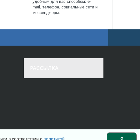
удобным для вас способом: e-
mail, телефон, социальные сети и
мессенджеры.
РАССЫЛКА
ики в соответствии с
политикой
Я