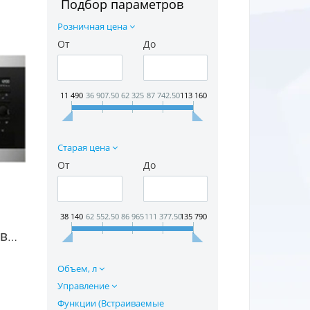
Подбор параметров
Розничная цена
От
До
11 490
36 907.50
62 325
87 742.50
113 160
Старая цена
От
До
38 140
62 552.50
86 965
111 377.50
135 790
Встраиваемая микроволновая печь Electrolux EMS 17006 в Москве
Объем, л
Управление
Функции (Встраиваемые