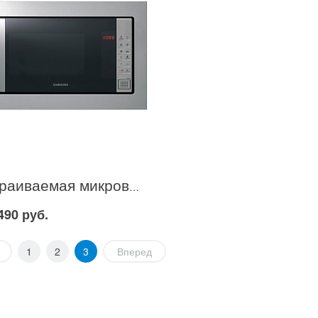
Встраиваемая микроволновая печь Samsung FW87SSTR в Москве
490 руб.
1
2
3
Вперед