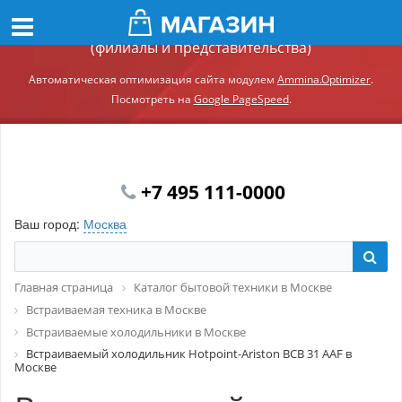
Демонстрационный сайт модуля Ammina.Регионы
(филиалы и представительства)
Автоматическая оптимизация сайта модулем
Ammina.Optimizer
.
Посмотреть на
Google PageSpeed
.
+7 495 111-0000
Ваш город:
Москва
Главная страница
Каталог бытовой техники в Москве
Встраиваемая техника в Москве
Встраиваемые холодильники в Москве
Встраиваемый холодильник Hotpoint-Ariston BCB 31 AAF в
Москве