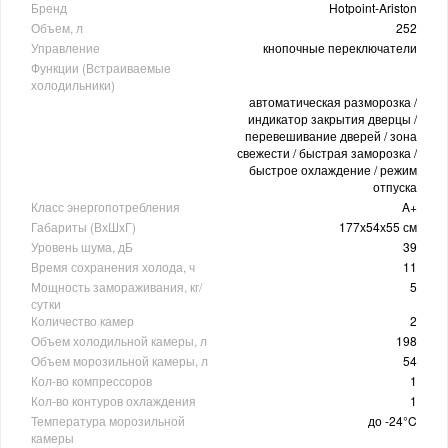
Бренд
Hotpoint-Ariston
Объем, л
252
Управление
кнопочные переключатели
Функции (Встраиваемые
холодильники)
автоматическая разморозка /
индикатор закрытия дверцы /
перевешивание дверей / зона
свежести / быстрая заморозка /
быстрое охлаждение / режим
отпуска
Класс энергопотребления
A+
Габариты (ВхШхГ)
177х54х55 см
Уровень шума, дБ
39
Время сохранения холода, ч
11
Мощность замораживания, кг/
5
сутки
Количество камер
2
Объем холодильной камеры, л
198
Объем морозильной камеры, л
54
Кол-во компрессоров
1
Кол-во контуров охлаждения
1
Температура морозильной
до -24°C
камеры