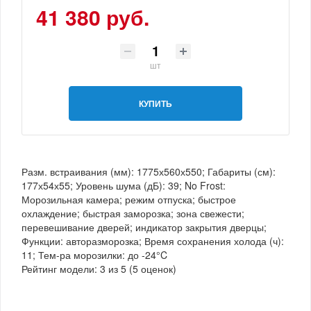
41 380 руб.
шт
КУПИТЬ
Разм. встраивания (мм): 1775х560х550; Габариты (см):
177х54х55; Уровень шума (дБ): 39; No Frost:
Морозильная камера; режим отпуска; быстрое
охлаждение; быстрая заморозка; зона свежести;
перевешивание дверей; индикатор закрытия дверцы;
Функции: авторазморозка; Время сохранения холода (ч):
11; Тем-ра морозилки: до -24°C
Рейтинг модели:
3
из
5
(
5
оценок)