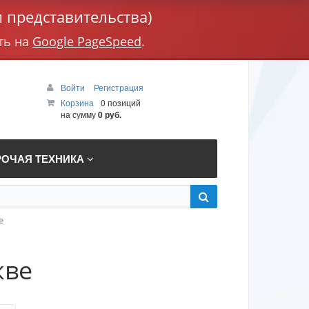
 представительства)
ть на
Google PageSpeed
.
Войти
Регистрация
Корзина
0 позиций
на сумму
0 руб.
РОЧАЯ ТЕХНИКА
е
кве