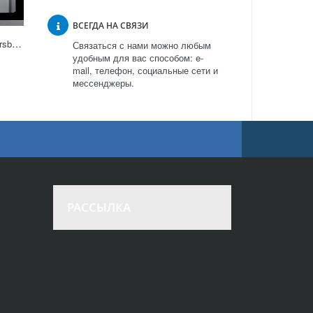
ВСЕГДА НА СВЯЗИ
Кухонная мойка Kuppersbusch ESGK 4500.1 в Москве
Связаться с нами можно любым
удобным для вас способом: e-
mail, телефон, социальные сети и
мессенджеры.
РАССЫЛКА