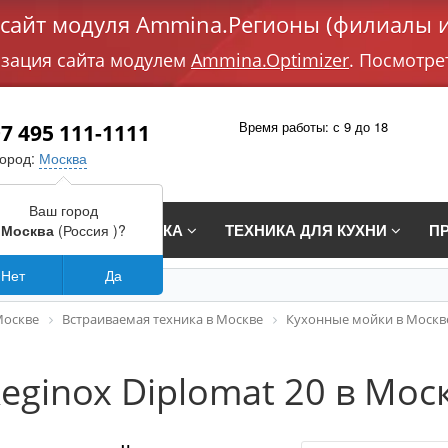
айт модуля Ammina.Регионы (филиалы и
изация сайта модулем
Ammina.Optimizer
. Посмотре
Время работы: с 9 до 18
7 495 111-1111
город:
Москва
Ваш город
СТРАИВАЕМАЯ ТЕХНИКА
ТЕХНИКА ДЛЯ КУХНИ
П
Москва
(Россия )?
Нет
Да
Москве
Встраиваемая техника в Москве
Кухонные мойки в Москв
eginox Diplomat 20 в Мос