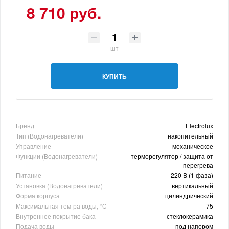
8 710 руб.
шт
КУПИТЬ
Бренд
Electrolux
Тип (Водонагреватели)
накопительный
Управление
механическое
Функции (Водонагреватели)
терморегулятор / защита от
перегрева
Питание
220 В (1 фаза)
Установка (Водонагреватели)
вертикальный
Форма корпуса
цилиндрический
Максимальная тем-ра воды, °C
75
Внутреннее покрытие бака
стеклокерамика
Подача воды
под напором