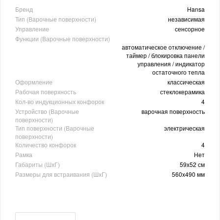
Бренд
Hansa
Тип (Варочные поверхности)
независимая
Управление
сенсорное
Функции (Варочные поверхности)
автоматическое отключение /
таймер / блокировка панели
управления / индикатор
остаточного тепла
Оформление
классическая
Рабочая поверхность
стеклокерамика
Кол-во индукционных конфорок
4
Устройство (Варочные
варочная поверхность
поверхности)
Тип поверхности (Варочные
электрическая
поверхности)
Количество конфорок
4
Рамка
Нет
Габариты (ШхГ)
59x52 см
Размеры для встраивания (ШхГ)
560x490 мм