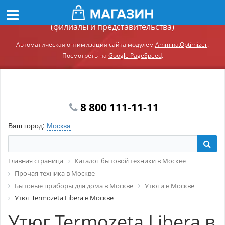
Демонстрационный сайт модуля Ammina.Регионы
(филиалы и представительства)
Автоматическая оптимизация сайта модулем
Ammina.Optimizer
.
Посмотреть на
Google PageSpeed
.
8 800 111-11-11
Ваш город:
Москва
Главная страница
Каталог бытовой техники в Москве
Прочая техника в Москве
Бытовые приборы для дома в Москве
Утюги в Москве
Утюг Termozeta Libera в Москве
Утюг Termozeta Libera в