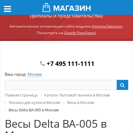
Демонстрационный сайт модуля Ammina.Регионы
(филиалы и представительства)
Автоматическая оптимизация сайта модулем
Ammina.Optimizer
.
Посмотреть на
Google PageSpeed
.
+7 495 111-1111
Ваш город:
Москва
Главная страница
Каталог бытовой техники в Москве
Техника для кухни в Москве
Весы в Москве
Весы Delta BA-005 в Москве
Весы Delta BA-005 в