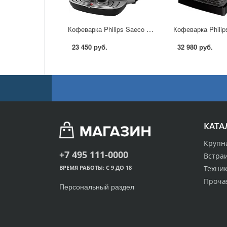
Кофеварка Philips Saeco Xsmall Class HD 8745 в Москве
23 450 руб.
32 980 руб.
КАТА
Крупн
+7 495 111-0000
Встра
Техник
ВРЕМЯ РАБОТЫ: С 9 ДО 18
Проча
Персональный раздел