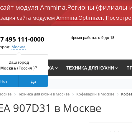
айт модуля Ammina.Регионы (филиалы и
изация сайта модулем
Ammina.Optimizer
. Посмотре
Время работы: с 9 до 18
7 495 111-0000
город:
Москва
Ваш город
СТРАИВАЕМАЯ ТЕХНИКА
ТЕХНИКА ДЛЯ КУХНИ
П
Москва
(Россия )?
Нет
Да
Москве
Техника для кухни в Москве
Кофеварки в Москве
Кофев
EA 907D31 в Москве