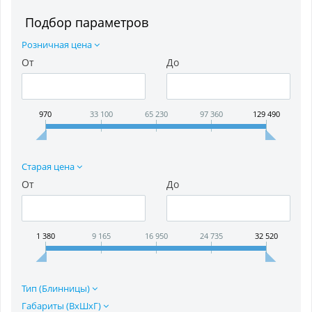
Подбор параметров
Розничная цена
От
До
970
33 100
65 230
97 360
129 490
Старая цена
От
До
1 380
9 165
16 950
24 735
32 520
Тип (Блинницы)
Габариты (ВхШхГ)