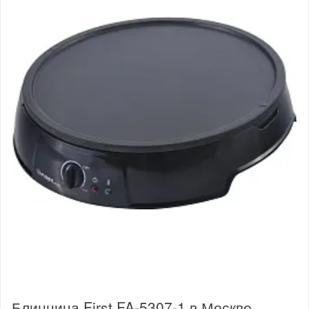
Блинница First FA-5307-1 в Москве