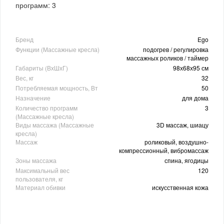
программ: 3
Бренд
Ego
Функции (Массажные кресла)
подогрев / регулировка
массажных роликов / таймер
Габариты (ВхШхГ)
98х68х95 см
Вес, кг
32
Потребляемая мощность, Вт
50
Назначение
для дома
Количество программ
3
(Массажные кресла)
Виды массажа (Массажные
3D массаж, шиацу
кресла)
Массаж
роликовый, воздушно-
компрессионный, вибромассаж
Зоны массажа
спина, ягодицы
Максимальный вес
120
пользователя, кг
Материал обивки
искусственная кожа