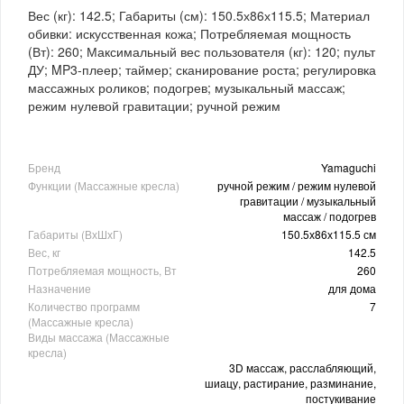
Вес (кг): 142.5; Габариты (см): 150.5х86х115.5; Материал
обивки: искусственная кожа; Потребляемая мощность
(Вт): 260; Максимальный вес пользователя (кг): 120; пульт
ДУ; MP3-плеер; таймер; сканирование роста; регулировка
массажных роликов; подогрев; музыкальный массаж;
режим нулевой гравитации; ручной режим
Бренд
Yamaguchi
Функции (Массажные кресла)
ручной режим / режим нулевой
гравитации / музыкальный
массаж / подогрев
Габариты (ВхШхГ)
150.5х86х115.5 см
Вес, кг
142.5
Потребляемая мощность, Вт
260
Назначение
для дома
Количество программ
7
(Массажные кресла)
Виды массажа (Массажные
кресла)
3D массаж, расслабляющий,
шиацу, растирание, разминание,
постукивание