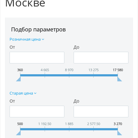
Москве
Подбор параметров
Розничная цена
От
До
360
4 665
8 970
13 275
17 580
Старая цена
От
До
500
1 192.50
1 885
2 577.50
3 270