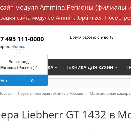
айт модуля Ammina.Регионы (филиалы и
изация сайта модулем
Ammina.Optimizer
. Посмотре
Время работы: с 9 до 18
7 495 111-0000
город:
Москва
Ваш город
СТРАИВАЕМАЯ ТЕХНИКА
ТЕХНИКА ДЛЯ КУХНИ
П
Москва
(Россия )?
Нет
Да
Москве
Крупная бытовая техника в Москве
Морозильные камеры
ра Liebherr GT 1432 в М