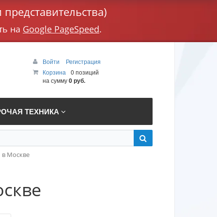
 представительства)
ть на
Google PageSpeed
.
Войти
Регистрация
Корзина
0 позиций
на сумму
0 руб.
РОЧАЯ ТЕХНИКА
 в Москве
оскве