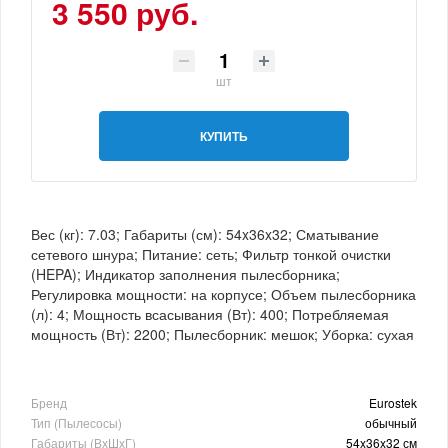
3 550 руб.
шт
КУПИТЬ
Вес (кг): 7.03; Габариты (см): 54x36x32; Сматывание
сетевого шнура; Питание: сеть; Фильтр тонкой очистки
(HEPA); Индикатор заполнения пылесборника;
Регулировка мощности: на корпусе; Объем пылесборника
(л): 4; Мощность всасывания (Вт): 400; Потребляемая
мощность (Вт): 2200; Пылесборник: мешок; Уборка: сухая
Бренд
Eurostek
Тип (Пылесосы)
обычный
Габариты (ВхШхГ)
54x36x32 см