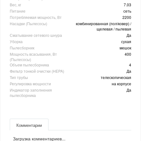
Вес, кг
7.03
Питание
сеть
Потребляемая мощность, Вт
2200
Насадки (Пылесосы)
комбинированная (пол/ковер) /
щелевая / пылевая
Сматывание сетевого шнура
Да
Уборка
сухая
Пылесборник
мешок
Мощность всасывания, Вт
400
(Пылесосы)
Объем пылесборника
4
Фильтр тонкой очистки (HEPA)
Да
Тип трубы
телескопическая
Регулировка мощности
на корпусе
Индикатор заполнения
Да
пылесборника
Комментарии
Загрузка комментариев...