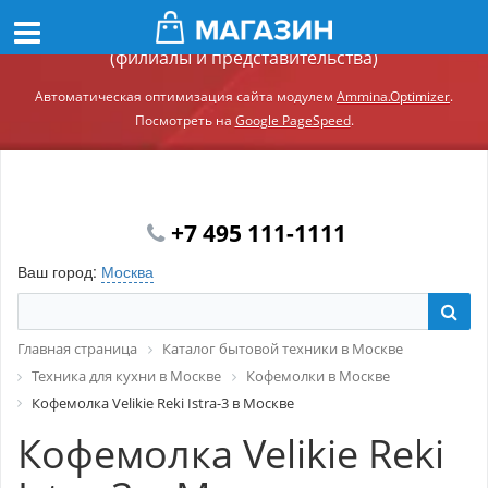
Демонстрационный сайт модуля Ammina.Регионы
(филиалы и представительства)
Автоматическая оптимизация сайта модулем
Ammina.Optimizer
.
Посмотреть на
Google PageSpeed
.
+7 495 111-1111
Ваш город:
Москва
Главная страница
Каталог бытовой техники в Москве
Техника для кухни в Москве
Кофемолки в Москве
Кофемолка Velikie Reki Istra-3 в Москве
Кофемолка Velikie Reki