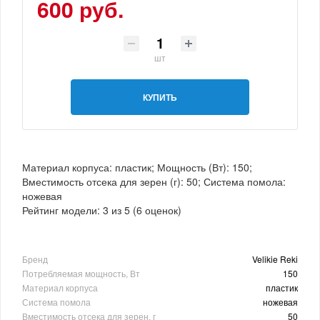
600 руб.
шт
КУПИТЬ
Материал корпуса: пластик; Мощность (Вт): 150;
Вместимость отсека для зерен (г): 50; Система помола:
ножевая
Рейтинг модели:
3
из
5
(
6
оценок)
Бренд
Velikie Reki
Потребляемая мощность, Вт
150
Материал корпуса
пластик
Система помола
ножевая
Вместимость отсека для зерен, г
50