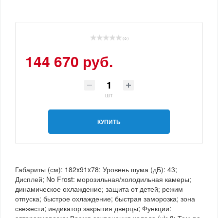
( 0 )
144 670 руб.
шт
КУПИТЬ
Габариты (см): 182x91x78; Уровень шума (дБ): 43;
Дисплей; No Frost: морозильная/холодильная камеры;
динамическое охлаждение; защита от детей; режим
отпуска; быстрое охлаждение; быстрая заморозка; зона
свежести; индикатор закрытия дверцы; Функции:
авторазморозка; Время сохранения холода (ч): 8; Тем-ра