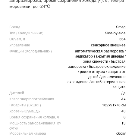
морозилки: до -24°C
Бренд
Smeg
Тип (Холодильники)
Side-by-side
Объем, л
564
Управление
сенсорное внешнее
Функции (Холодильники)
автоматическая разморозка /
индикатор закрытия дверцы /
зона свежести / быстрая
заморозка / быстрое охлаждение
/ режим отпуска / защита от
детей / динамическое
охлаждение / антибактериальная
защита
Дисплей
Да
Класс энергопотребления
A+
Габариты (ВхШхГ)
182x91x78 см
Уровень шума, дБ
43
Время сохранения холода, ч
8
Мощность замораживания, кг/
13
сутки
Морозильная камера
сбоку