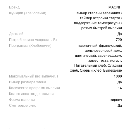
Бренд
MAGNIT
Функции (Хлебопечки)
выбор степени запекания /
таймер отсрочки старта /
поддержание температуры /
режим быстрой выпечки
Дисплей
Да
Потребляемая мощность, Вт
720
Программы (Хлебопечки)
пшеничный, французский,
цельнозерновой, кекс,
диетический, варенье/джем,
замес теста, йогурт,
Питательный хлеб, Сладкий
хлеб, Скорый хлеб, Выпекание
Максимальный вес выпечки, г
1000
Выбор размера хлеба
Да
Количество программ выпечки
14
Кол-во лопаток для замеса
1
Форма выпечки
кирпич
Смотровое окно
Да